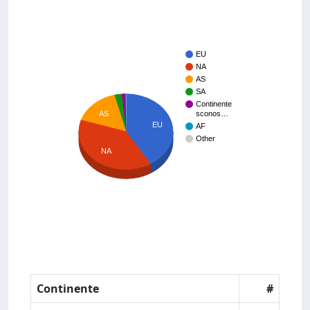
EU
NA
AS
SA
Continente
AS
sconos…
EU
AF
Other
NA
Continente
#