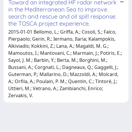
Toward an integrated HF radar network
in the Mediterranean Sea to improve
search and rescue and oil spill response:
the TOSCA project experience.
2015-01-01 Bellomo, L.; Griffa, A.; Cosoli, S.; Falco,
Pierpaolo; Gerin, R.; Iermano, Ilaria; Kalampokis,
Alkiviadis; Kokkini, Z.; Lana, A.; Magaldi, M. G.;
Mamoutos, I.; Mantovani, C.; Marmain, J.; Potiris, E.;
Sayol, J. M.; Barbin, Y.; Berta, M.; Borghini, M.;
Bussani, A.; Corgnati, L.; Dagneaux, Q.; Gaggelli, J.;
Guterman, P.; Mallarino, D.; Mazzoldi, A.; Molcard,
A.; Orfila, A.; Poulain, P. M.; Quentin, C.; Tintoré, J.;
Uttieri, M.; Vetrano, A.; Zambianchi, Enrico;
Zervakis, V.