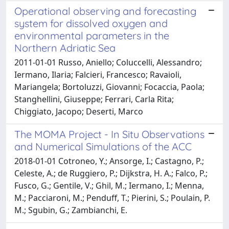
Operational observing and forecasting
system for dissolved oxygen and
environmental parameters in the
Northern Adriatic Sea
2011-01-01 Russo, Aniello; Coluccelli, Alessandro;
Iermano, Ilaria; Falcieri, Francesco; Ravaioli,
Mariangela; Bortoluzzi, Giovanni; Focaccia, Paola;
Stanghellini, Giuseppe; Ferrari, Carla Rita;
Chiggiato, Jacopo; Deserti, Marco
The MOMA Project - In Situ Observations
and Numerical Simulations of the ACC
2018-01-01 Cotroneo, Y.; Ansorge, I.; Castagno, P.;
Celeste, A.; de Ruggiero, P.; Dijkstra, H. A.; Falco, P.;
Fusco, G.; Gentile, V.; Ghil, M.; Iermano, I.; Menna,
M.; Pacciaroni, M.; Penduff, T.; Pierini, S.; Poulain, P.
M.; Sgubin, G.; Zambianchi, E.