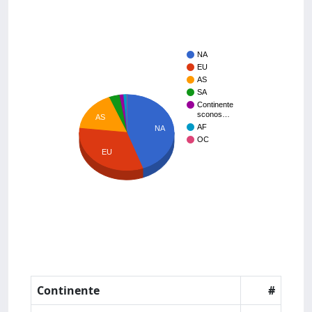
NA
EU
AS
SA
Continente
sconos…
AS
AF
NA
OC
EU
Continente
#