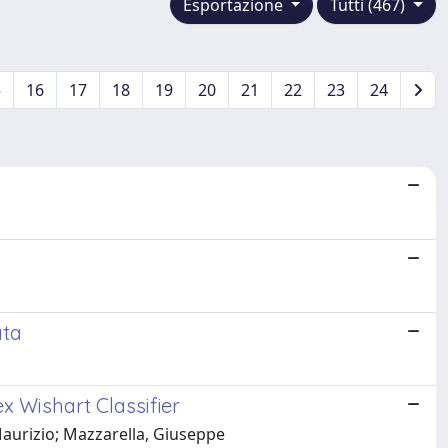
Esportazione
Tutti (467)
5
16
17
18
19
20
21
22
23
24
ata
 Wishart Classifier
Maurizio; Mazzarella, Giuseppe