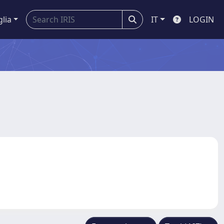
glia
IT
LOGIN