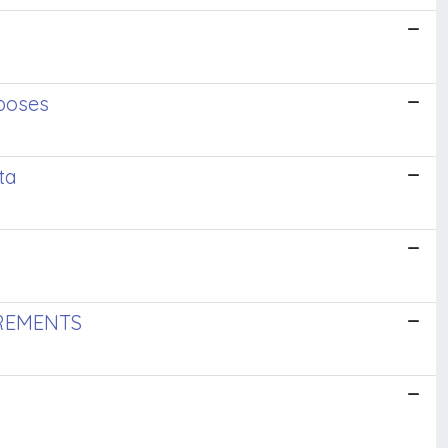
rposes
ta
UREMENTS