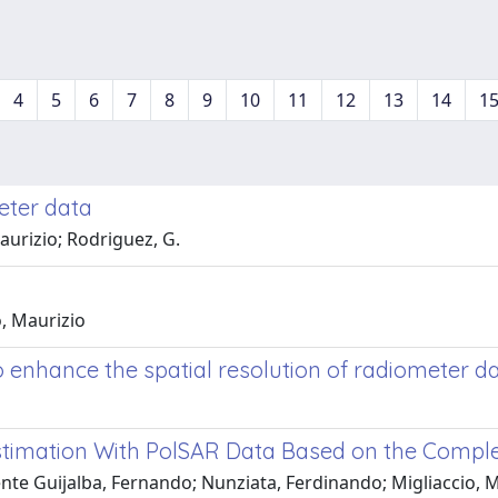
4
5
6
7
8
9
10
11
12
13
14
1
eter data
aurizio; Rodriguez, G.
o, Maurizio
 enhance the spatial resolution of radiometer d
timation With PolSAR Data Based on the Complex
ente Guijalba, Fernando; Nunziata, Ferdinando; Migliaccio, 