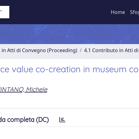
Home
Sfo
 in Atti di Convegno (Proceeding)
4.1 Contributo in Atti 
ce value co-creation in museum con
INTANO, Michele
da completa (DC)