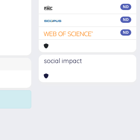
ND
ND
ND
social impact