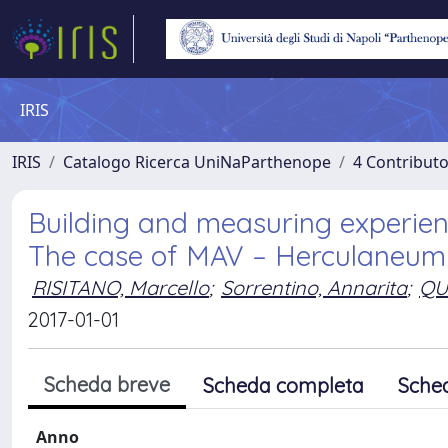
IRIS
IRIS
Catalogo Ricerca UniNaParthenope
4 Contributo
Building and measuring experien
The case of MAV – Herculaneum
RISITANO, Marcello
;
Sorrentino, Annarita
;
QU
2017-01-01
Scheda breve
Scheda completa
Sche
Anno