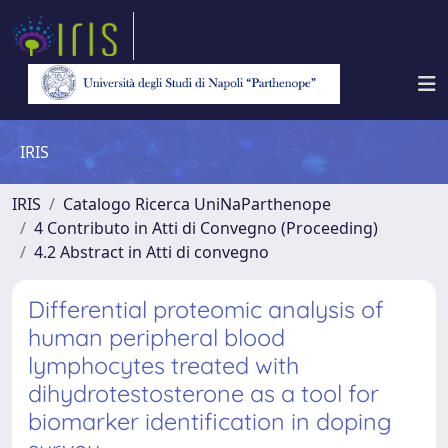
IRIS
IRIS
Catalogo Ricerca UniNaParthenope
4 Contributo in Atti di Convegno (Proceeding)
4.2 Abstract in Atti di convegno
Differential proteomic analysis of
human peripheral blood
lymphocytes treated with
dihydrotestosterone as a tool for
biomarker identification in doping