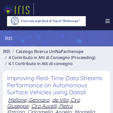
IRIS
IRIS
Catalogo Ricerca UniNaParthenope
4 Contributo in Atti di Convegno (Proceeding)
4.1 Contributo in Atti di convegno
Improving Real-Time Data Streams
Performance on Autonomous
Surface Vehicles using DataX
Mellone, Gennaro
;
de Vita, Ciro
Giuseppe
;
Ciro Aucelli, Pietro
Patrizio
;
Ciaramella, Angelo
;
Montella,