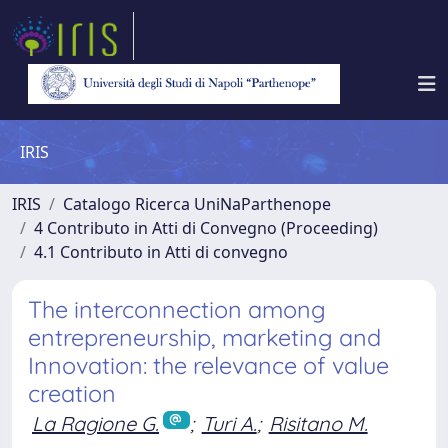
IRIS
IRIS
Catalogo Ricerca UniNaParthenope
4 Contributo in Atti di Convegno (Proceeding)
4.1 Contributo in Atti di convegno
The interconnection among
entrepreneurship, marketing and
Innovation: the relevance of value
creation
La Ragione G.
;
Turi A.
;
Risitano M.