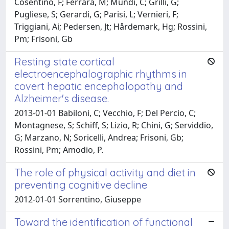
Cosentino, F; Ferrara, M; Mundi, C; Grilli, G;
Pugliese, S; Gerardi, G; Parisi, L; Vernieri, F;
Triggiani, Ai; Pedersen, Jt; Hårdemark, Hg; Rossini,
Pm; Frisoni, Gb
Resting state cortical
electroencephalographic rhythms in
covert hepatic encephalopathy and
Alzheimer's disease.
2013-01-01 Babiloni, C; Vecchio, F; Del Percio, C;
Montagnese, S; Schiff, S; Lizio, R; Chini, G; Serviddio,
G; Marzano, N; Soricelli, Andrea; Frisoni, Gb;
Rossini, Pm; Amodio, P.
The role of physical activity and diet in
preventing cognitive decline
2012-01-01 Sorrentino, Giuseppe
Toward the identification of functional