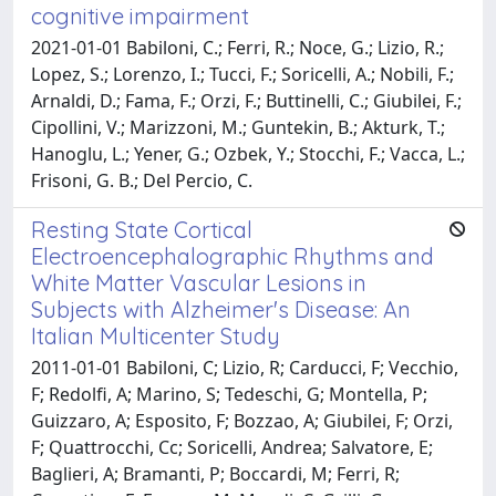
cognitive impairment
2021-01-01 Babiloni, C.; Ferri, R.; Noce, G.; Lizio, R.;
Lopez, S.; Lorenzo, I.; Tucci, F.; Soricelli, A.; Nobili, F.;
Arnaldi, D.; Fama, F.; Orzi, F.; Buttinelli, C.; Giubilei, F.;
Cipollini, V.; Marizzoni, M.; Guntekin, B.; Akturk, T.;
Hanoglu, L.; Yener, G.; Ozbek, Y.; Stocchi, F.; Vacca, L.;
Frisoni, G. B.; Del Percio, C.
Resting State Cortical
Electroencephalographic Rhythms and
White Matter Vascular Lesions in
Subjects with Alzheimer's Disease: An
Italian Multicenter Study
2011-01-01 Babiloni, C; Lizio, R; Carducci, F; Vecchio,
F; Redolfi, A; Marino, S; Tedeschi, G; Montella, P;
Guizzaro, A; Esposito, F; Bozzao, A; Giubilei, F; Orzi,
F; Quattrocchi, Cc; Soricelli, Andrea; Salvatore, E;
Baglieri, A; Bramanti, P; Boccardi, M; Ferri, R;