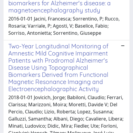
biomarkers for Alzheimer's disease: a
magnetoencephalography study
2016-01-01 Jacini, Francesca; Sorrentino, P; Rucco,
Rosaria; Varriale, P; Agosti, V; Baselice, Fabio;
Sorriso, Antonietta; Sorrentino, Giuseppe
Two-Year Longitudinal Monitoring of
Amnestic Mild Cognitive Impairment
Patients with Prodromal Alzheimer's
Disease Using Topographical
Biomarkers Derived from Functional
Magnetic Resonance Imaging and
Electroencephalographic Activity
2018-01-01 Jovicich, Jorge; Babiloni, Claudio; Ferrari,
Clarissa; Marizzoni, Moira; Moretti, Davide V; Del
Percio, Claudio; Lizio, Roberta; Lopez, Susanna;
Galluzzi, Samantha; Albani, Diego; Cavaliere, Libera;
Minati, Ludovico; Didic, Mira; Fiedler, Ute; Forloni,
Gianluigi; Hensch, Tilman; Molinuevo, José Luis;