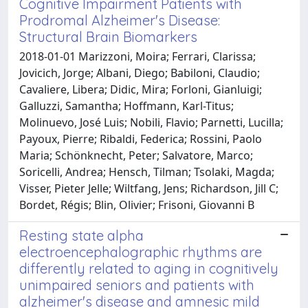
Cognitive Impairment Patients with
Prodromal Alzheimer's Disease:
Structural Brain Biomarkers
2018-01-01 Marizzoni, Moira; Ferrari, Clarissa;
Jovicich, Jorge; Albani, Diego; Babiloni, Claudio;
Cavaliere, Libera; Didic, Mira; Forloni, Gianluigi;
Galluzzi, Samantha; Hoffmann, Karl-Titus;
Molinuevo, José Luis; Nobili, Flavio; Parnetti, Lucilla;
Payoux, Pierre; Ribaldi, Federica; Rossini, Paolo
Maria; Schönknecht, Peter; Salvatore, Marco;
Soricelli, Andrea; Hensch, Tilman; Tsolaki, Magda;
Visser, Pieter Jelle; Wiltfang, Jens; Richardson, Jill C;
Bordet, Régis; Blin, Olivier; Frisoni, Giovanni B
Resting state alpha
electroencephalographic rhythms are
differently related to aging in cognitively
unimpaired seniors and patients with
alzheimer's disease and amnesic mild