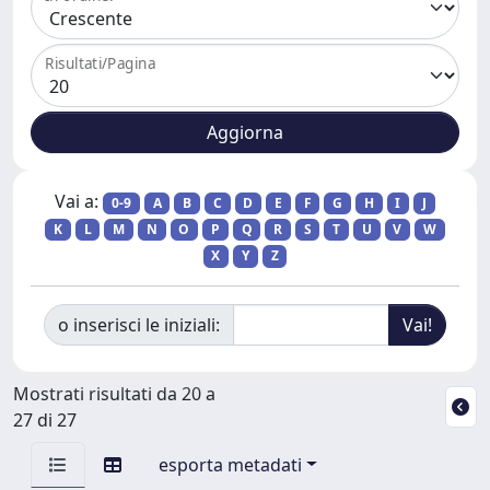
Risultati/Pagina
Vai a:
0-9
A
B
C
D
E
F
G
H
I
J
K
L
M
N
O
P
Q
R
S
T
U
V
W
X
Y
Z
o inserisci le iniziali:
Mostrati risultati da 20 a
27 di 27
esporta metadati