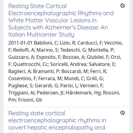
Resting State Cortical
Electroencephalographic Rhythms and
White Matter Vascular Lesions in
Subjects with Alzheimer's Disease: An
Italian Multicenter Study
2011-01-01 Babiloni, C; Lizio, R; Carducci, F; Vecchio,
F; Redolfi, A; Marino, S; Tedeschi, G; Montella, P;
Guizzaro, A; Esposito, F; Bozzao, A; Giubilei, F; Orzi,
F; Quattrocchi, Cc; Soricelli, Andrea; Salvatore, E;
Baglieri, A; Bramanti, P; Boccardi, M; Ferri, R;
Cosentino, F; Ferrara, M; Mundi, C; Grilli, G;
Pugliese, S; Gerardi, G; Parisi, L; Vernieri, F;
Triggiani, Ai; Pedersen, Jt; Hårdemark, Hg; Rossini,
Pm; Frisoni, Gb
Resting state cortical
electroencephalographic rhythms in
covert hepatic encephalopathy and