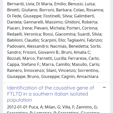
Bernardi, Livia; Di Maria, Emilio; Benussi, Luisa;
Binetti, Giuliano; Borroni, Barbara; Colao, Rosanna;
Di Fede, Giuseppe; Fostinelli, Silvia; Galimberti,
Daniela; Gennarelli, Massimo; Ghidoni, Roberta;
Piaceri, Irene; Pievani, Michela; Porteri, Corinna;
Redaelli, Veronica; Rossi, Giacomina; Suardi, Silvia;
Babiloni, Claudio; Scarpini, Elio; Tagliavini, Fabrizio;
Padovani, Alessandro; Nacmias, Benedetta; Sorbi,
Sandro; Frisoni, Giovanni B.; Bruni, Amalia C;
Bozzali, Marco; Parnetti, Lucilla; Ferrarese, Carlo;
Cappa, Stefano F.; Marra, Camillo; Masullo, Carlo;
Rainero, Innocenzo; Silani, Vincenzo; Sorrentino,
Giuseppe; Bruno, Giuseppe; Cagnin, Annachiara
Identification of the causative gene of
FTLTD in a southern italian isolated
population
2012-01-01 Puca, A; Milan, G; Villa, F; Zannino, G;
Sorrentino, P; Lamenza, P; Sorrentino, Giuseppe;