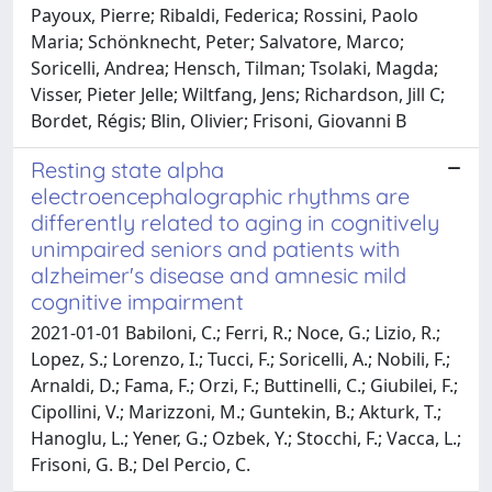
Payoux, Pierre; Ribaldi, Federica; Rossini, Paolo
Maria; Schönknecht, Peter; Salvatore, Marco;
Soricelli, Andrea; Hensch, Tilman; Tsolaki, Magda;
Visser, Pieter Jelle; Wiltfang, Jens; Richardson, Jill C;
Bordet, Régis; Blin, Olivier; Frisoni, Giovanni B
Resting state alpha
electroencephalographic rhythms are
differently related to aging in cognitively
unimpaired seniors and patients with
alzheimer's disease and amnesic mild
cognitive impairment
2021-01-01 Babiloni, C.; Ferri, R.; Noce, G.; Lizio, R.;
Lopez, S.; Lorenzo, I.; Tucci, F.; Soricelli, A.; Nobili, F.;
Arnaldi, D.; Fama, F.; Orzi, F.; Buttinelli, C.; Giubilei, F.;
Cipollini, V.; Marizzoni, M.; Guntekin, B.; Akturk, T.;
Hanoglu, L.; Yener, G.; Ozbek, Y.; Stocchi, F.; Vacca, L.;
Frisoni, G. B.; Del Percio, C.