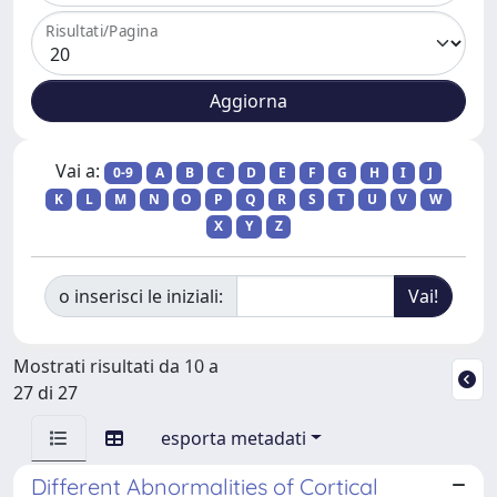
Risultati/Pagina
Vai a:
0-9
A
B
C
D
E
F
G
H
I
J
K
L
M
N
O
P
Q
R
S
T
U
V
W
X
Y
Z
o inserisci le iniziali:
Mostrati risultati da 10 a
27 di 27
esporta metadati
Different Abnormalities of Cortical