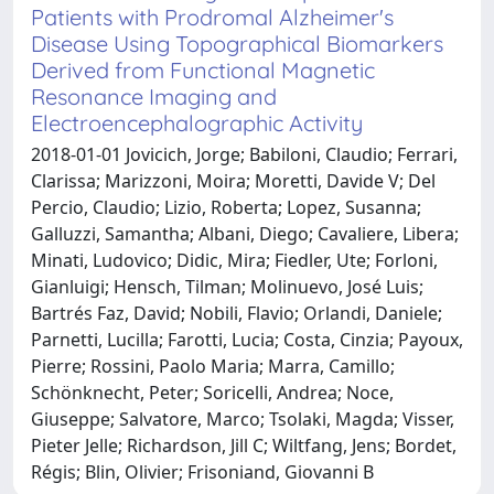
Patients with Prodromal Alzheimer's
Disease Using Topographical Biomarkers
Derived from Functional Magnetic
Resonance Imaging and
Electroencephalographic Activity
2018-01-01 Jovicich, Jorge; Babiloni, Claudio; Ferrari,
Clarissa; Marizzoni, Moira; Moretti, Davide V; Del
Percio, Claudio; Lizio, Roberta; Lopez, Susanna;
Galluzzi, Samantha; Albani, Diego; Cavaliere, Libera;
Minati, Ludovico; Didic, Mira; Fiedler, Ute; Forloni,
Gianluigi; Hensch, Tilman; Molinuevo, José Luis;
Bartrés Faz, David; Nobili, Flavio; Orlandi, Daniele;
Parnetti, Lucilla; Farotti, Lucia; Costa, Cinzia; Payoux,
Pierre; Rossini, Paolo Maria; Marra, Camillo;
Schönknecht, Peter; Soricelli, Andrea; Noce,
Giuseppe; Salvatore, Marco; Tsolaki, Magda; Visser,
Pieter Jelle; Richardson, Jill C; Wiltfang, Jens; Bordet,
Régis; Blin, Olivier; Frisoniand, Giovanni B