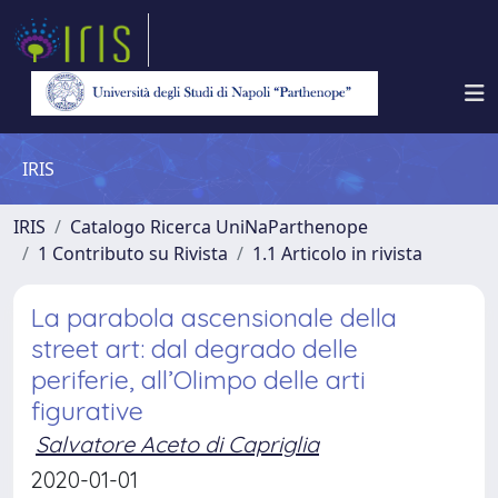
IRIS
IRIS
Catalogo Ricerca UniNaParthenope
1 Contributo su Rivista
1.1 Articolo in rivista
La parabola ascensionale della
street art: dal degrado delle
periferie, all’Olimpo delle arti
figurative
Salvatore Aceto di Capriglia
2020-01-01