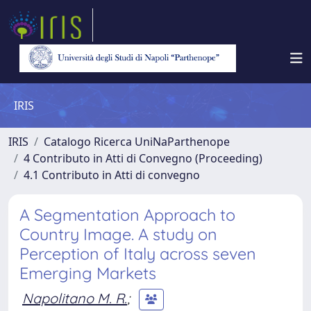
IRIS
IRIS
Catalogo Ricerca UniNaParthenope
4 Contributo in Atti di Convegno (Proceeding)
4.1 Contributo in Atti di convegno
A Segmentation Approach to
Country Image. A study on
Perception of Italy across seven
Emerging Markets
Napolitano M. R.
;