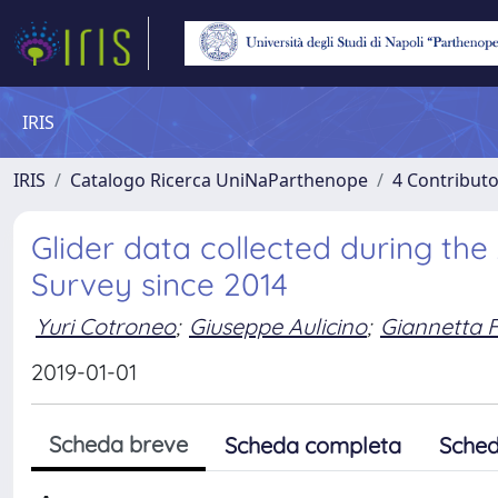
IRIS
IRIS
Catalogo Ricerca UniNaParthenope
4 Contributo
Glider data collected during th
Survey since 2014
Yuri Cotroneo
;
Giuseppe Aulicino
;
Giannetta 
2019-01-01
Scheda breve
Scheda completa
Sched