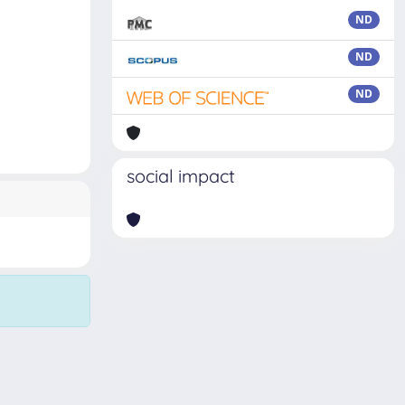
ND
ND
ND
social impact