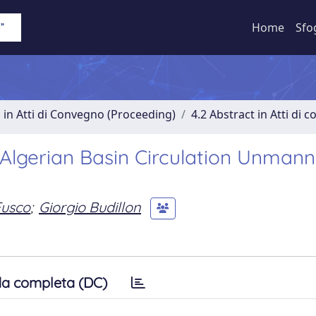
Home
Sfo
 in Atti di Convegno (Proceeding)
4.2 Abstract in Atti di 
e Algerian Basin Circulation Unman
Fusco
;
Giorgio Budillon
a completa (DC)