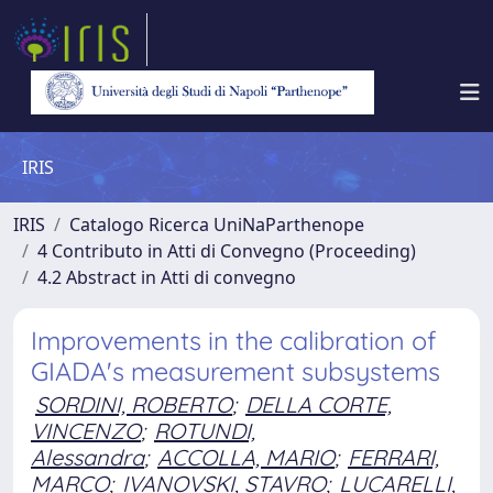
IRIS
IRIS
Catalogo Ricerca UniNaParthenope
4 Contributo in Atti di Convegno (Proceeding)
4.2 Abstract in Atti di convegno
Improvements in the calibration of
GIADA's measurement subsystems
SORDINI, ROBERTO
;
DELLA CORTE,
VINCENZO
;
ROTUNDI,
Alessandra
;
ACCOLLA, MARIO
;
FERRARI,
MARCO
;
IVANOVSKI, STAVRO
;
LUCARELLI,