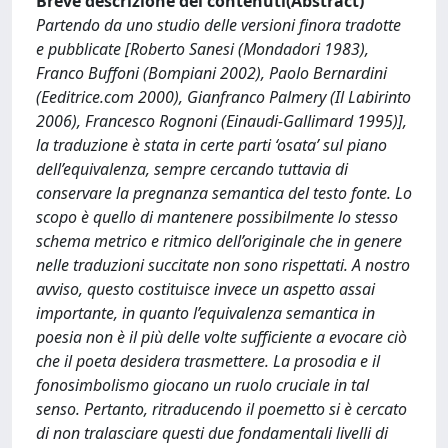
Breve descrizione dei contenuti(Abstract)
Partendo da uno studio delle versioni finora tradotte
e pubblicate [Roberto Sanesi (Mondadori 1983),
Franco Buffoni (Bompiani 2002), Paolo Bernardini
(Eeditrice.com 2000), Gianfranco Palmery (Il Labirinto
2006), Francesco Rognoni (Einaudi-Gallimard 1995)],
la traduzione è stata in certe parti ‘osata’ sul piano
dell’equivalenza, sempre cercando tuttavia di
conservare la pregnanza semantica del testo fonte. Lo
scopo è quello di mantenere possibilmente lo stesso
schema metrico e ritmico dell’originale che in genere
nelle traduzioni succitate non sono rispettati. A nostro
avviso, questo costituisce invece un aspetto assai
importante, in quanto l’equivalenza semantica in
poesia non è il più delle volte sufficiente a evocare ciò
che il poeta desidera trasmettere. La prosodia e il
fonosimbolismo giocano un ruolo cruciale in tal
senso. Pertanto, ritraducendo il poemetto si è cercato
di non tralasciare questi due fondamentali livelli di