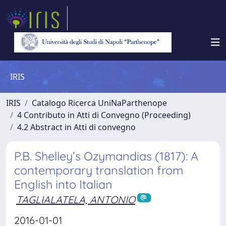
IRIS
IRIS
Catalogo Ricerca UniNaParthenope
4 Contributo in Atti di Convegno (Proceeding)
4.2 Abstract in Atti di convegno
P.B. Shelley’s Ozymandias (1817): A
contemporary translation from
English into Italian
TAGLIALATELA, ANTONIO
2016-01-01