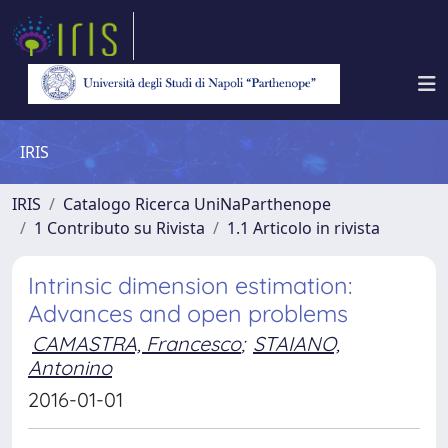
IRIS
IRIS
Catalogo Ricerca UniNaParthenope
1 Contributo su Rivista
1.1 Articolo in rivista
Intrinsic dimension estimation:
Advances and open problems
CAMASTRA, Francesco
;
STAIANO,
Antonino
2016-01-01