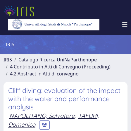
IRIS
IRIS
Catalogo Ricerca UniNaParthenope
4 Contributo in Atti di Convegno (Proceeding)
4.2 Abstract in Atti di convegno
Cliff diving: evaluation of the impact
with the water and performance
analysis
NAPOLITANO, Salvatore
;
TAFURI,
Domenico