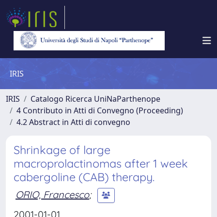
IRIS
IRIS
Catalogo Ricerca UniNaParthenope
4 Contributo in Atti di Convegno (Proceeding)
4.2 Abstract in Atti di convegno
Shrinkage of large
macroprolactinomas after 1 week
cabergoline (CAB) therapy.
ORIO, Francesco
;
2001-01-01