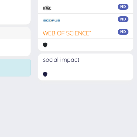
ND
ND
ND
social impact