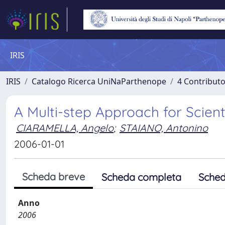
IRIS
IRIS
Catalogo Ricerca UniNaParthenope
4 Contributo
A Multi-step Approach for Scient
CIARAMELLA, Angelo
;
STAIANO, Antonino
2006-01-01
Scheda breve
Scheda completa
Sched
Anno
2006