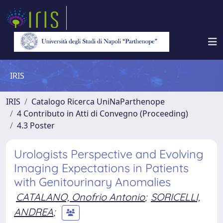
IRIS
IRIS
Catalogo Ricerca UniNaParthenope
4 Contributo in Atti di Convegno (Proceeding)
4.3 Poster
Urologists Perspective and Evolving
Imaging Expectations in Patients
with Genitourinary Anomalies
CATALANO, Onofrio Antonio
;
SORICELLI,
ANDREA
;