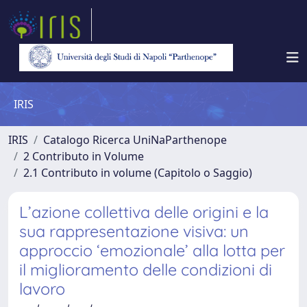
IRIS
IRIS
Catalogo Ricerca UniNaParthenope
2 Contributo in Volume
2.1 Contributo in volume (Capitolo o Saggio)
L’azione collettiva delle origini e la
sua rappresentazione visiva: un
approccio ‘emozionale’ alla lotta per
il miglioramento delle condizioni di
lavoro