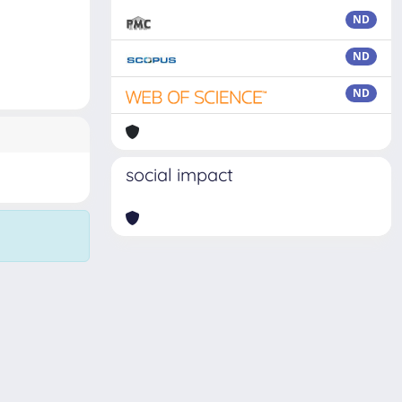
ND
ND
ND
social impact