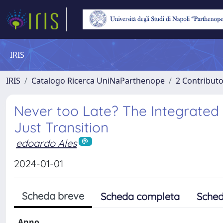
IRIS
IRIS
Catalogo Ricerca UniNaParthenope
2 Contribut
Never too Late? The Integrate
Just Transition
edoardo Ales
2024-01-01
Scheda breve
Scheda completa
Sched
Anno