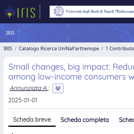
IRIS
IRIS
Catalogo Ricerca UniNaParthenope
1 Contributo
Small changes, big impact: Redu
among low-income consumers w
Annunziata A.
;
2025-01-01
Scheda breve
Scheda completa
Sche