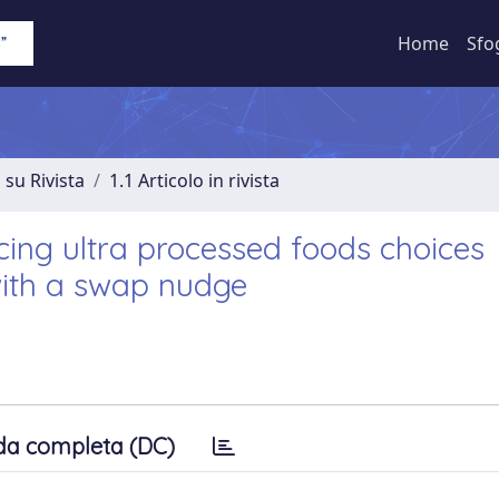
Home
Sfo
 su Rivista
1.1 Articolo in rivista
cing ultra processed foods choices
ith a swap nudge
da completa (DC)