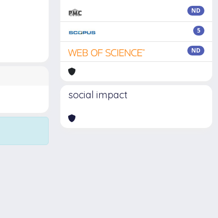
ND
5
ND
social impact