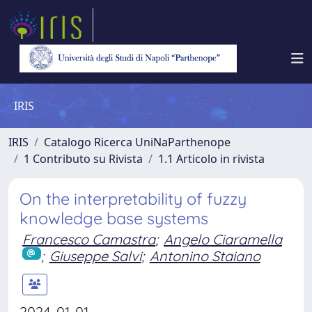
IRIS
IRIS
Catalogo Ricerca UniNaParthenope
1 Contributo su Rivista
1.1 Articolo in rivista
On the interpretability of fuzzy
knowledge base systems
Francesco Camastra
;
Angelo Ciaramella
;
Giuseppe Salvi
;
Antonino Staiano
2024-01-01