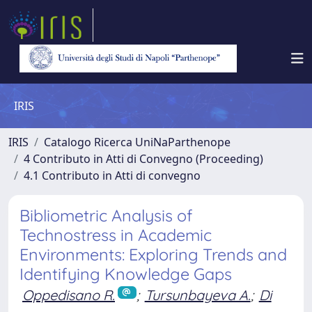
IRIS
IRIS
Catalogo Ricerca UniNaParthenope
4 Contributo in Atti di Convegno (Proceeding)
4.1 Contributo in Atti di convegno
Bibliometric Analysis of
Technostress in Academic
Environments: Exploring Trends and
Identifying Knowledge Gaps
Oppedisano R.
;
Tursunbayeva A.
;
Di