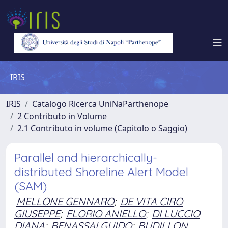
IRIS
IRIS
Catalogo Ricerca UniNaParthenope
2 Contributo in Volume
2.1 Contributo in volume (Capitolo o Saggio)
Parallel and hierarchically-
distributed Shoreline Alert Model
(SAM)
MELLONE GENNARO
;
DE VITA CIRO
GIUSEPPE
;
FLORIO ANIELLO
;
DI LUCCIO
DIANA
;
BENASSAI GUIDO
;
BUDILLON