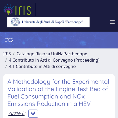
IRIS
IRIS
Catalogo Ricerca UniNaParthenope
4 Contributo in Atti di Convegno (Proceeding)
4.1 Contributo in Atti di convegno
A Methodology for the Experimental
Validation at the Engine Test Bed of
Fuel Consumption and NOx
Emissions Reduction in a HEV
Arsie I.
;