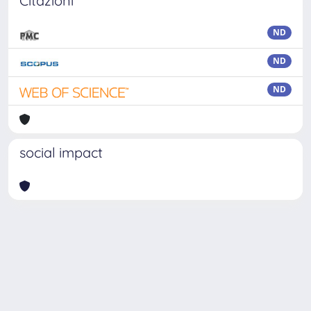
Citazioni
ND
ND
ND
social impact
Powered by
IRIS
-
about IRIS
-