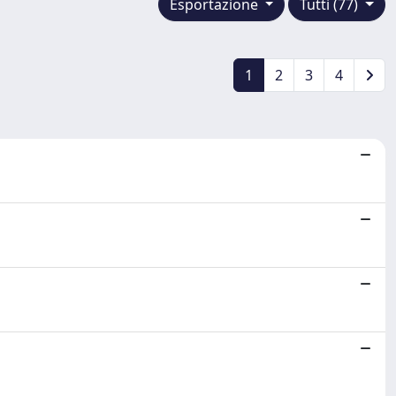
Esportazione
Tutti (77)
1
2
3
4