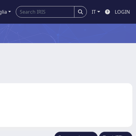
glia
IT
LOGIN