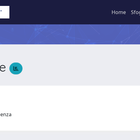
Home
Sfo
pe
udenza