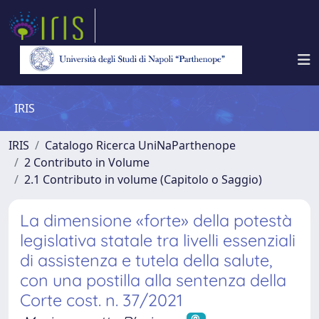
IRIS
IRIS
Catalogo Ricerca UniNaParthenope
2 Contributo in Volume
2.1 Contributo in volume (Capitolo o Saggio)
La dimensione «forte» della potestà
legislativa statale tra livelli essenziali
di assistenza e tutela della salute,
con una postilla alla sentenza della
Corte cost. n. 37/2021