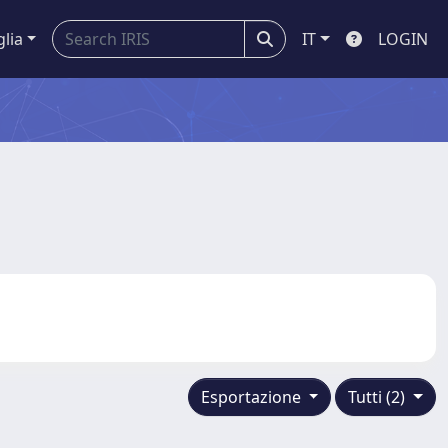
glia
IT
LOGIN
Esportazione
Tutti (2)