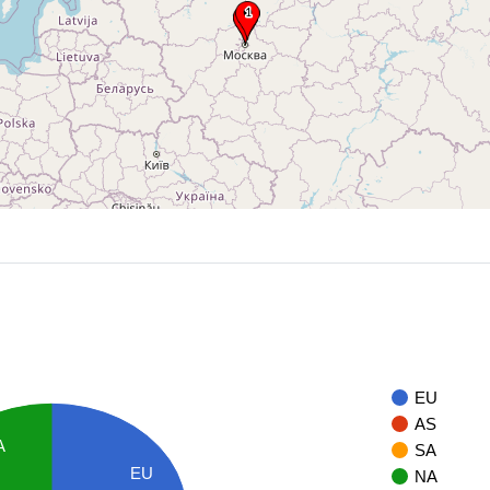
EU
AS
A
SA
EU
NA