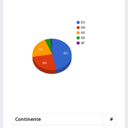
EU
NA
AS
SA
AF
AS
EU
NA
Continente
#