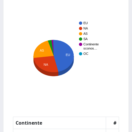
EU
NA
AS
SA
Continente
sconos…
AS
OC
EU
NA
Continente
#