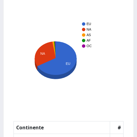
EU
NA
AS
AF
OC
NA
EU
Continente
#