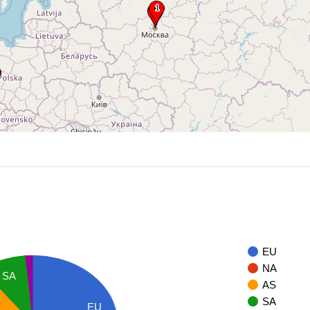
EU
NA
SA
AS
SA
EU