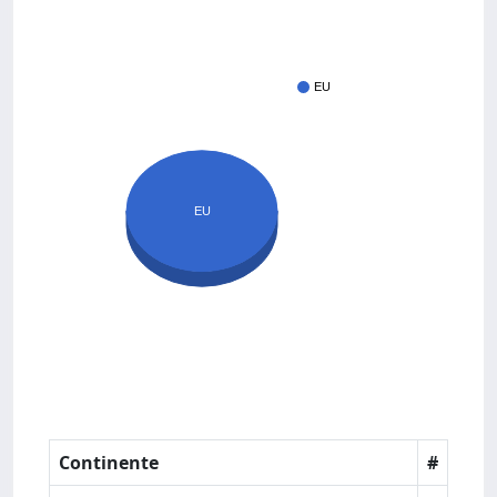
EU
EU
Continente
#