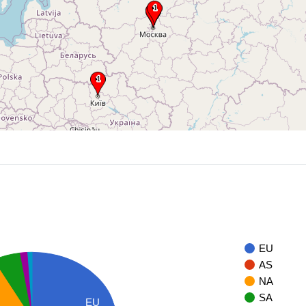
EU
AS
NA
SA
EU