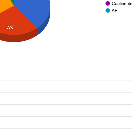
Continent
AF
AS