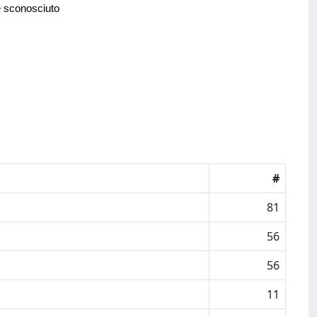
e sconosciuto
#
81
56
56
11