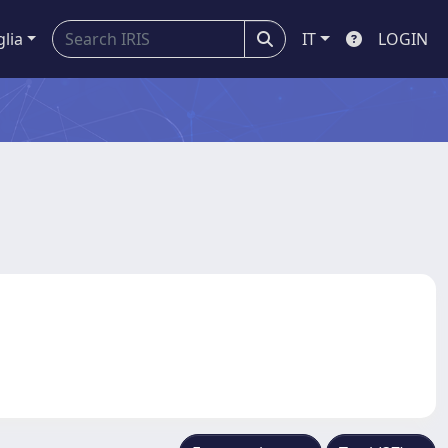
glia
IT
LOGIN