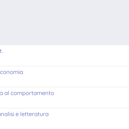
t.
economia
uida al comportamento
nalisi e letteratura