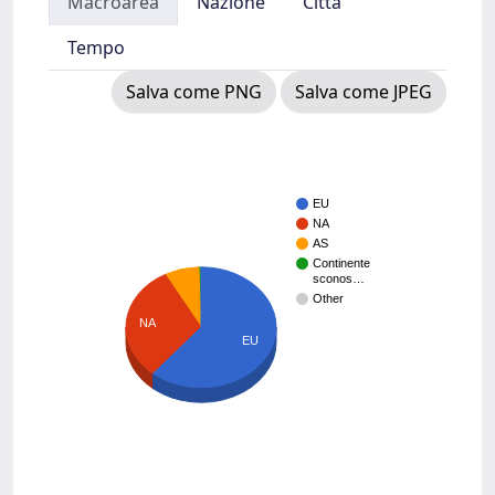
Macroarea
Nazione
Città
Tempo
Salva come PNG
Salva come JPEG
EU
NA
AS
Continente
sconos…
Other
NA
EU