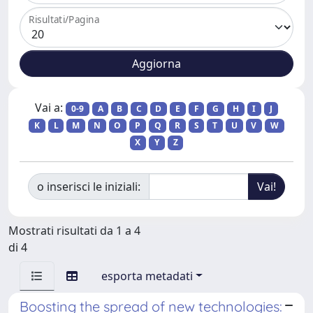
Risultati/Pagina
Vai a:
0-9
A
B
C
D
E
F
G
H
I
J
K
L
M
N
O
P
Q
R
S
T
U
V
W
X
Y
Z
o inserisci le iniziali:
Mostrati risultati da 1 a 4
di 4
esporta metadati
Boosting the spread of new technologies: