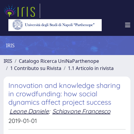
IRIS
IRIS
Catalogo Ricerca UniNaParthenope
1 Contributo su Rivista
1.1 Articolo in rivista
Innovation and knowledge sharing
in crowdfunding: how social
dynamics affect project success
Leone Daniele
;
Schiavone Francesco
2019-01-01