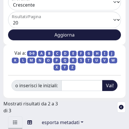
Risultati/Pagina
Vai a:
0-9
A
B
C
D
E
F
G
H
I
J
K
L
M
N
O
P
Q
R
S
T
U
V
W
X
Y
Z
o inserisci le iniziali:
Mostrati risultati da 2 a 3
di 3
esporta metadati