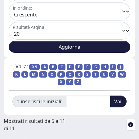
In ordine:
Risultati/Pagina
Vai a:
0-9
A
B
C
D
E
F
G
H
I
J
K
L
M
N
O
P
Q
R
S
T
U
V
W
X
Y
Z
o inserisci le iniziali:
Mostrati risultati da 5 a 11
di 11