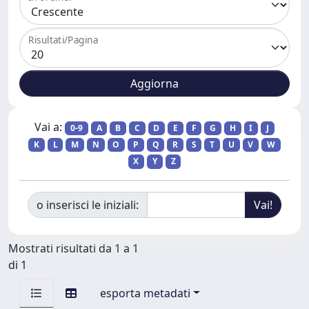
Risultati/Pagina
Vai a:
0-9
A
B
C
D
E
F
G
H
I
J
K
L
M
N
O
P
Q
R
S
T
U
V
W
X
Y
Z
o inserisci le iniziali:
Mostrati risultati da 1 a 1
di 1
esporta metadati