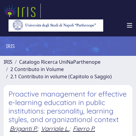
IRIS
IRIS
Catalogo Ricerca UniNaParthenope
2 Contributo in Volume
2.1 Contributo in volume (Capitolo o Saggio)
Proactive management for effective
e-learning education in public
institutions: personality, learning
styles, and organizational context
Briganti P.
;
Varriale L.
;
Fierro P.