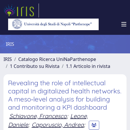
IRIS
IRIS
Catalogo Ricerca UniNaParthenope
1 Contributo su Rivista
1.1 Articolo in rivista
Revealing the role of intellectual
capital in digitalized health networks.
A meso‑level analysis for building
and monitoring a KPI dashboard
Schiavone, Francesco
;
Leone,
Daniele
;
Caporuscio, Andrea
;