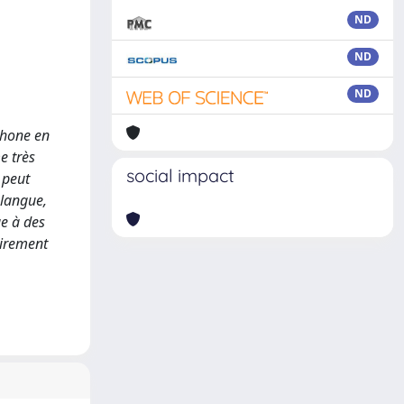
ND
ND
ND
phone en
e très
social impact
 peut
 langue,
ge à des
airement