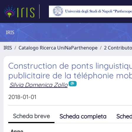
IRIS
IRIS
Catalogo Ricerca UniNaParthenope
2 Contribut
Construction de ponts linguistiqu
publicitaire de la téléphonie mob
Silvia Domenica Zollo
2018-01-01
Scheda breve
Scheda completa
Sched
Anno