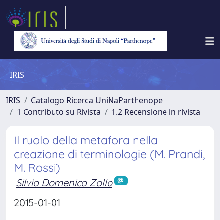
IRIS
IRIS
Catalogo Ricerca UniNaParthenope
1 Contributo su Rivista
1.2 Recensione in rivista
Il ruolo della metafora nella
creazione di terminologie (M. Prandi,
M. Rossi)
Silvia Domenica Zollo
2015-01-01