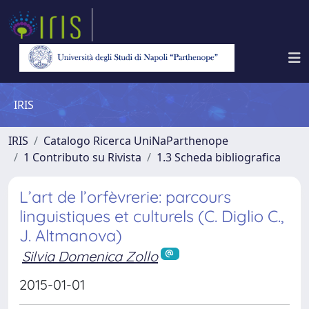
IRIS
IRIS
Catalogo Ricerca UniNaParthenope
1 Contributo su Rivista
1.3 Scheda bibliografica
L’art de l’orfèvrerie: parcours
linguistiques et culturels (C. Diglio C.,
J. Altmanova)
Silvia Domenica Zollo
2015-01-01